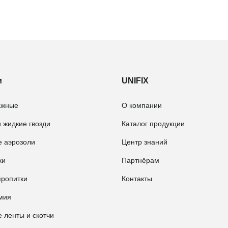
и
UNIFIX
ажные
О компании
 жидкие гвозди
Каталог продукции
е аэрозоли
Центр знаний
ки
Партнёрам
пропитки
Контакты
мия
 ленты и скотчи