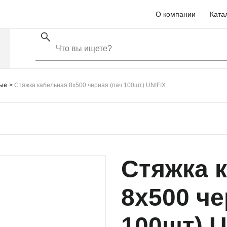
О компании
Ката
ные
Стяжка кабельная 8х500 черная (пач 100шт) UNIFIX
Стяжка 
8х500 че
100шт) U