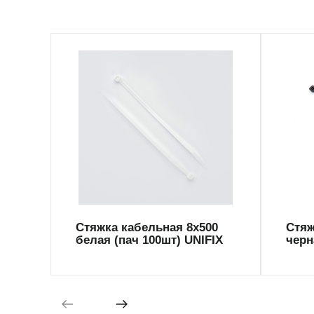
CT-WU8500
CT-
Стяжка кабельная 8х500
Стяж
белая (пач 100шт) UNIFIX
черн