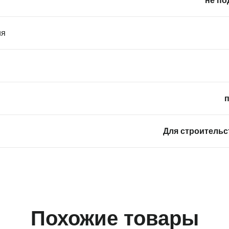
не по
ия
п
Для строительс
Похожие товары