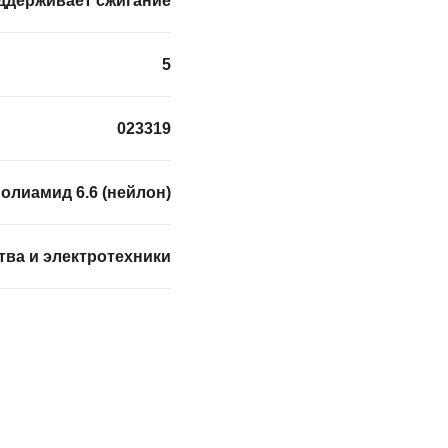
ддерживает сжигание
5
023319
олиамид 6.6 (нейлон)
тва и электротехники