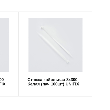
CT-WU8300
CT
00
Стяжка кабельная 8х300
Стя
FIX
белая (пач 100шт) UNIFIX
черн